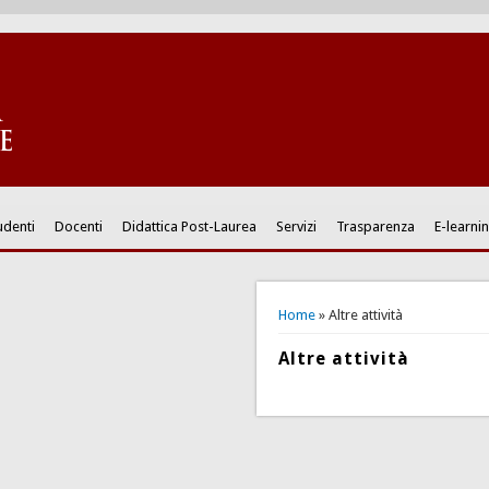
udenti
Docenti
Didattica Post-Laurea
Servizi
Trasparenza
E-learni
You are here
Home
» Altre attività
Altre attività