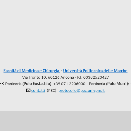
Facoltà di Medicina e Chirurgia
-
Università Politecnica delle Marche
Via Tronto 10, 60126 Ancona - P.I. 00382520427
Portineria (
Polo Eustachio)
: +39 071 2206000
Portineria (
Polo Murri)
:
contatti
(PEC):
protocollo@pec.univpm.it