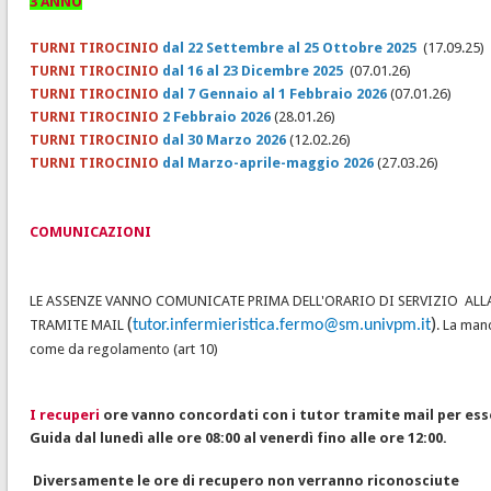
3 ANNO
TURNI TIROCINIO
dal 22 Settembre al 25 Ottobre 2025
(17.09.25)
TURNI TIROCINIO
dal 16 al 23 Dicembre 2025
(07.01.26)
TURNI TIROCINIO
dal 7 Gennaio al 1 Febbraio 2026
(07.01.26)
TURNI TIROCINIO
2 Febbraio 2026
(28.01.26)
TURNI TIROCINIO
dal 30 Marzo 2026
(12.02.26)
TURNI TIROCINIO
dal Marzo-aprile-maggio 2026
(27.03.26)
COMUNICAZIONI
LE ASSENZE VANNO COMUNICATE PRIMA DELL'ORARIO DI SERVIZIO ALLA G
(
)
TRAMITE MAIL
tutor.infermieristica.fermo@sm.univpm.it
. La man
come da regolamento (art 10)
I recuperi
ore vanno concordati con i tutor tramite mail per ess
Guida dal lunedì alle ore 08:00 al venerdì fino alle ore 12:00.
Diversamente le ore di recupero non verranno riconosciute