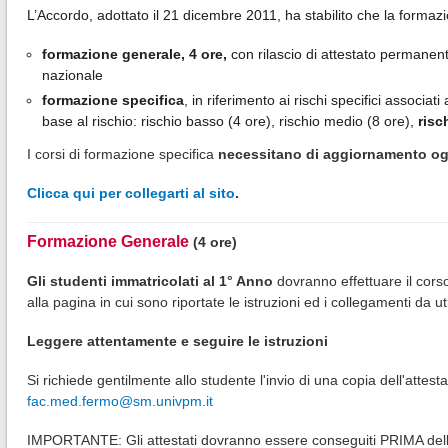
L’Accordo, adottato il 21 dicembre 2011, ha stabilito che la formaz
formazione generale, 4 ore,
con rilascio di attestato permanente 
nazionale
formazione specifica
,
in riferimento ai rischi specifici associati
base al rischio: rischio basso (4 ore), rischio medio (8 ore),
risc
I corsi di formazione specifica
necessitano di aggiornamento ogn
Clicca qui per collegarti al sito
.
Formazione Generale
(4 ore)
Gli studenti immatricolati al 1° Anno
dovranno effettuare il cors
alla pagina in cui sono riportate le istruzioni ed i collegamenti da ut
Leggere attentamente e seguire le istruzioni
Si richiede gentilmente allo studente l'invio di una copia dell'attest
fac.med.fermo@sm.univpm.it
IMPORTANTE: Gli attestati dovranno essere conseguiti PRIMA dell'a