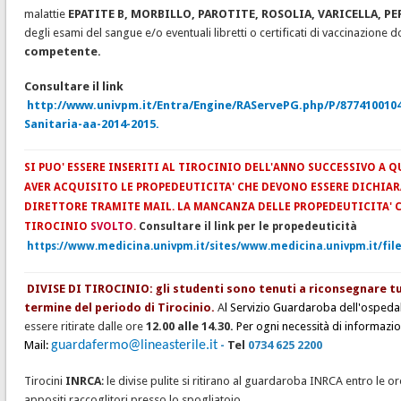
malattie
EPATITE B, MORBILLO, PAROTITE, ROSOLIA, VARICELLA, P
degli esami del sangue e/o eventuali libretti o certificati di vaccinazione
competente.
Consultare il link
http://www.univpm.it/Entra/Engine/RAServePG.php/P/8774100104
Sanitaria-aa-2014-2015.
SI PUO' ESSERE INSERITI AL TIROCINIO DELL'ANNO SUCCESSIVO A 
AVER ACQUISITO LE PROPEDEUTICITA' CHE DEVONO ESSERE DICHIAR
DIRETTORE TRAMITE MAIL. LA MANCANZA DELLE PROPEDEUTICITA'
TIROCINIO
SVOLTO
.
Consultare il link per le propedeuticità
https://www.medicina.univpm.it/sites/www.medicina.univpm.it/fil
DIVISE DI TIROCINIO: gli studenti sono tenuti a riconsegnare tu
termine del periodo di Tirocinio.
A
l Servizio Guardaroba dell'ospeda
essere ritirate dalle ore
12.00 alle 14.30.
Per ogni necessità di informazio
Mail:
guardafermo@lineasterile.it
-
Tel
0734 625 2200
Tirocini
INRCA
: le divise pulite si ritirano al guardaroba INRCA entro le o
appositi raccoglitori presso lo spogliatoio.