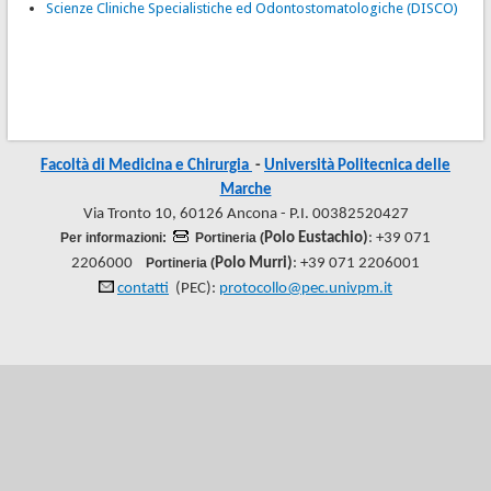
Scienze Cliniche Specialistiche ed Odontostomatologiche (DISCO)
Facoltà di Medicina e Chirurgia
-
Università Politecnica delle
Marche
Via Tronto 10, 60126 Ancona - P.I. 00382520427
Per informazioni:
Portineria (
Polo Eustachio)
: +39 071
2206000
Portineria (
Polo Murri)
: +39 071 2206001
contatti
(PEC):
protocollo@pec.univpm.it