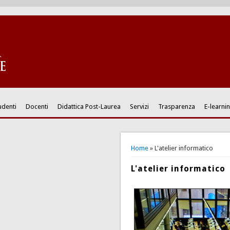
udenti
Docenti
Didattica Post-Laurea
Servizi
Trasparenza
E-learni
You are here
Home
» L'atelier informatico
L'atelier informatico