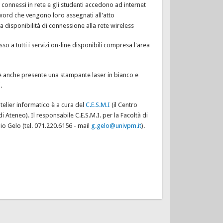
connessi in rete e gli studenti accedono ad internet
sword che vengono loro assegnati all'atto
 la disponibilità di connessione alla rete wireless
so a tutti i servizi on-line disponibili compresa l'area
 è anche presente una stampante laser in bianco e
.
telier informatico è a cura del
C.E.S.M.I
(il Centro
di Ateneo). Il responsabile C.E.S.M.I. per la Facoltà di
gio Gelo (tel. 071.220.6156 - mail
g.gelo@univpm.it
).