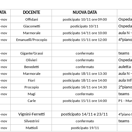
ATA
DOCENTE
NUOVA DATA
Ospeda
-nov
Offidani
posticipato 10/11 ore 09:00
Ospeda
-nov
Giacometti
posticipato 10/11
aula N 
-nov
Marmorale
posticipato 14/11 ore 10:00
4°piano
-nov
Emanuelli/Procopio
posticipato 15/11 ore 12:00
teams
-nov
Gigante/Grassi
confermato
Ospeda
-nov
Olivieri
confermato
auletta
-nov
Benedetti
confermato
aula N 
-nov
Marmorale
posticipato 18/11 ore 13:30
aula In
-nov
Fiori
posticipato 18/11 ore 14:00
2°pian
-nov
Procopio
posticipato 16/11 ore 14:30
teams
-nov
Magi
confermato
Carle
posticipato 15/11 ore 14:00
P1 - Mur
Vignini-Ferretti
posticipato 14/11 e 23/11
-nov
4°piano 
teams
-nov
Silvestrini
confermato
-nov
Mattioli
posticipato 19/11