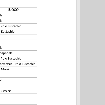
LUOGO
le
le
- Polo Eustachio
 Eustachio
le
 ospedale
- Polo Eustachio
formatica - Polo Eustachio
o Murri
ri
Eustachio