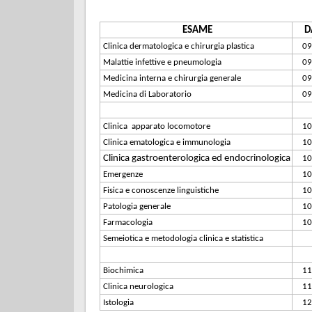
ESAME
D
Clinica dermatologica e chirurgia plastica
09
Malattie infettive e pneumologia
09
Medicina interna e chirurgia generale
09
Medicina di Laboratorio
09
Clinica apparato locomotore
10
Clinica ematologica e immunologia
10
Clinica gastroenterologica ed endocrinologica
10
Emergenze
10
Fisica e conoscenze linguistiche
10
Patologia generale
10
Farmacologia
10
Semeiotica e metodologia clinica e statistica
Biochimica
11
Clinica neurologica
11
Istologia
12