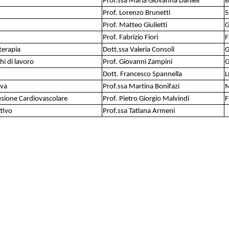
Prof.ssa Maria Giovanna Danieli
B
Prof. Lorenzo Brunetti
S
Prof. Matteo Giulietti
G
Prof. Fabrizio Fiori
F
oterapia
Dott.ssa Valeria Consoli
G
hi di lavoro
Prof. Giovanni Zampini
G
Dott. Francesco Spannella
L
iva
Prof.ssa Martina Bonifazi
M
fusione Cardiovascolare
Prof. Pietro Giorgio Malvindi
F
ttivo
Prof.ssa Tatiana Armeni