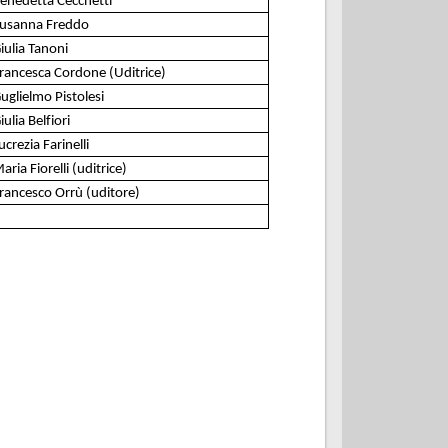
enedetta Cecchetti
usanna Freddo
iulia Tanoni
rancesca Cordone (Uditrice)
uglielmo Pistolesi
iulia Belfiori
ucrezia Farinelli
aria Fiorelli (uditrice)
rancesco Orrù (uditore)