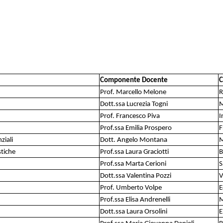
Componente Docente
C
Prof. Marcello Melone
R
Dott.ssa Lucrezia Togni
M
Prof. Francesco Piva
I
Prof.ssa Emilia Prospero
F
nziali
Dott. Angelo Montana
M
stiche
Prof.ssa Laura Graciotti
B
Prof.ssa Marta Cerioni
S
Dott.ssa Valentina Pozzi
V
Prof. Umberto Volpe
E
Prof.ssa Elisa Andrenelli
M
Dott.ssa Laura Orsolini
E