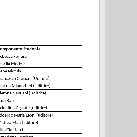
omponente Studente
ebecca Ferrara
arilia Modola
rene Nicosia
rancesco Cruciani (Uditore)
arina Minoccheri (Uditrice)
lerona Nanushi (Uditrice)
ara Bori
alentina Gigante (uditrice)
doardo Maria Leoni (uditore)
atteo Mari (uditore)
lisa Gianfelici