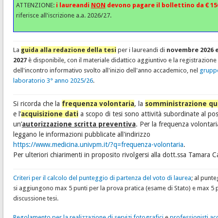
ATTENZIONE:
i laureandi
NON
devono pagare il bollettino da € 15
riferisce all'iscrizione a.a. 2026/27.
La
guida alla redazione della tesi
per i laureandi di
novembre 2026 e
2027
è disponibile, con il materiale didattico aggiuntivo e la registrazione
dell'incontro informativo svolto all'inizio dell'anno accademico, nel
grupp
laboratorio 3° anno 2025/26
.
Si ricorda che la
frequenza volontaria
, la
somministrazione qu
e l’
acquisizione dati
a scopo di tesi sono attività subordinate al po
un’
autorizzazione scritta preventiva
. Per la frequenza volontari
leggano le informazioni pubblicate all'indirizzo
https://www.medicina.univpm.it/?q=frequenza-volontaria
.
Per ulteriori chiarimenti in proposito rivolgersi alla dott.ssa Tamara C
Criteri per il calcolo del punteggio di partenza del voto di laurea
; al punt
si aggiungono max 5 punti per la prova pratica (esame di Stato) e max 5 p
discussione tesi.
Regolamento per la realizzazione di servizi fotografici
e
professionisti acc