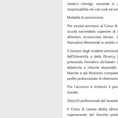
medico chirurgo, essendo in gr
responsabilità nei vari ruoli ed am
Modalità di ammissione
Per essere ammessi al Corso di 
scuola secondaria superiore di s
all'estero, riconosciuto idoneo.
Normative Ministeriali in ambito
Il numero degli studenti ammissi
dell'Università e della Ricerc
potenziale formativo dichiarato d
didattiche e cliniche disponibi
Marche e dal Ministero competent
profilo professionale di riferiment
Per l’accesso è richiesto il po
iniziale.
Sbocchi professionali del laureat
Il Corso di Laurea abilita all'e
superamento del tirocinio prati