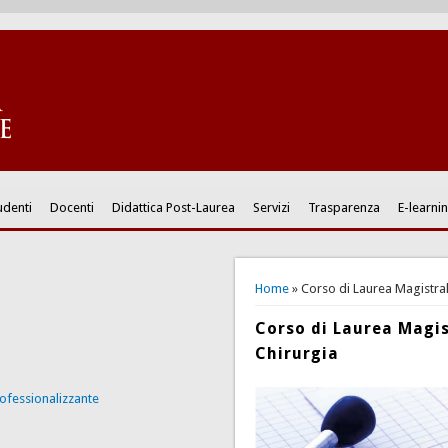
udenti
Docenti
Didattica Post-Laurea
Servizi
Trasparenza
E-learni
You are here
Home
» Corso di Laurea Magistral
Corso di Laurea Magis
Chirurgia
ofessionalizzante