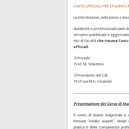
FONTI UFFICIALI PER STUDENTI
Le informazioni, indicazioni o modif
didattiche e professionalizzanti 
verranno pubblicate e aggiornate 
sito di Facoltà
c
he rimane l'uni
ufficiali.
Il Preside
Prof. M. Silvestrini
Il Presidente del CdL
Prof.ssa M.G. Ceravolo
................................................................
Presentazione del Corso di Stu
Il corso di laurea magistrale a 
formare “medici esperti”, dotati 
pratica e delle competenze profes