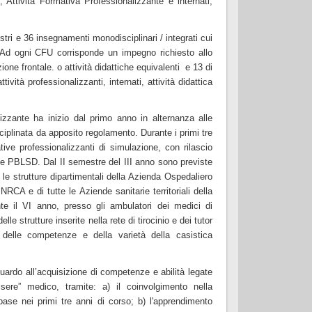
, Attività Formativa Professionalizzante e internati,
tri e 36 insegnamenti monodisciplinari / integrati cui
Ad ogni CFU corrisponde un impegno richiesto allo
zione frontale. o attività didattiche equivalenti e 13 di
tività professionalizzanti, internati, attività didattica
lizzante ha inizio dal primo anno in alternanza alle
isciplinata da apposito regolamento. Durante i primi tre
tive professionalizzanti di simulazione, con rilascio
e PBLSD. Dal II semestre del III anno sono previste
o le strutture dipartimentali della Azienda Ospedaliero
INRCA e di tutte le Aziende sanitarie territoriali della
e il VI anno, presso gli ambulatori dei medici di
le strutture inserite nella rete di tirocinio e dei tutor
e delle competenze e della varietà della casistica
guardo all’acquisizione di competenze e abilità legate
sere” medico, tramite: a) il coinvolgimento nella
 base nei primi tre anni di corso; b) l'apprendimento