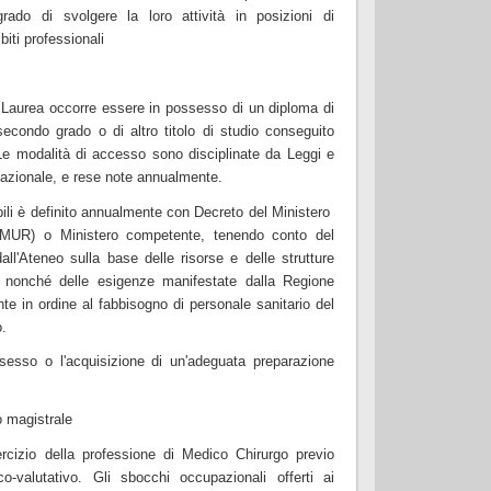
ado di svolgere la loro attività in posizioni di
biti professionali
Laurea occorre essere in possesso di un diploma di
econdo grado o di altro titolo di studio conseguito
Le modalità di accesso sono disciplinate da Leggi e
 nazionale, e rese note annualmente.
bili è definito annualmente con Decreto del Ministero
a (MUR) o Ministero competente, tenendo conto del
all'Ateneo sulla base delle risorse e delle strutture
li, nonché delle esigenze manifestate dalla Regione
e in ordine al fabbisogno di personale sanitario del
o.
ssesso o l'acquisizione di un'adeguata preparazione
o magistrale
sercizio della professione di Medico Chirurgo previo
co-valutativo. Gli sbocchi occupazionali offerti ai