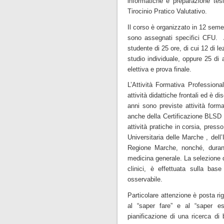
informatiche e preparazione tesi
Tirocinio Pratico Valutativo.
Il corso è organizzato in 12 semes
sono assegnati specifici CFU. 
studente di 25 ore, di cui 12 di le
studio individuale, oppure 25 di at
elettiva e prova finale.
L’Attività Formativa Professiona
attività didattiche frontali ed è d
anni sono previste attività forma
anche della Certificazione BLSD 
attività pratiche in corsia, press
Universitaria delle Marche , dell’
Regione Marche, nonché, durant
medicina generale. La selezione del
clinici, è effettuata sulla bas
osservabile.
Particolare attenzione è posta ri
al “saper fare” e al “saper es
pianificazione di una ricerca di