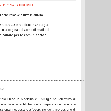
 MEDICINA E CHIRURGIA
iche relative a tutte le attività
del CdLMCU in Medicina e Chirurgia
sulla pagina del Corso di Studi del
co canale per le comunicazioni
.....................................................................................................................................................
dio
ciclo unico in Medicina e Chirurgia ha l’obiettivo di
delle basi scientifiche, della preparazione teorica e
sionali necessarie all'esercizio della professione di