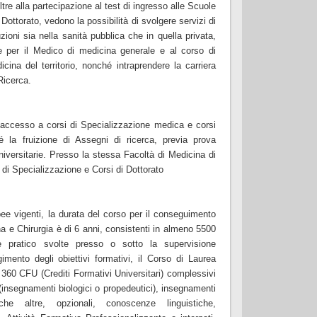
ltre alla partecipazione al test di ingresso alle Scuole
 Dottorato, vedono la possibilità di svolgere servizi di
zioni sia nella sanità pubblica che in quella privata,
 per il Medico di medicina generale e al corso di
cina del territorio, nonché intraprendere la carriera
Ricerca.
’accesso a corsi di Specializzazione medica e corsi
é la fruizione di Assegni di ricerca, previa prova
niversitarie. Presso la stessa Facoltà di Medicina di
i Specializzazione e Corsi di Dottorato
pee vigenti, la durata del corso per il conseguimento
na e Chirurgia è di 6 anni, consistenti in almeno 5500
 pratico svolte presso o sotto la supervisione
gimento degli obiettivi formativi, il Corso di Laurea
 360 CFU (Crediti Formativi Universitari) complessivi
e (insegnamenti biologici o propedeutici), insegnamenti
ttiche altre, opzionali, conoscenze linguistiche,