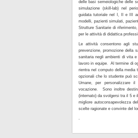
delle basi semeiologiche delle sc
simulazione (skill-lab) nel peri
guidata tutoriale nel I, II e III
modelli, pazienti simulati, pazient
Strutture Sanitarie di riferimento,
per le attività di didattica profess
Le attività consentono agli st
prevenzione, promozione della sal
sanitaria negli ambienti di vita e 
lavoro in equipe. Al termine di 
rientra nel computo della media 
opzionali che lo studente può sc
Umane, per personalizzare il 
vocazione. Sono inoltre destina
(internato) da svolgersi tra il 5 e
migliore autoconsapevolezza del p
scelte ragionate e convinte del lo
.