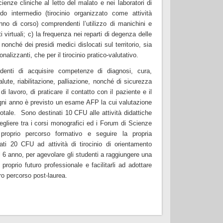
ienze cliniche al letto del malato e nei laboratori di
odo intermedio (tirocinio organizzato come attività
 anno di corso) comprendenti l’utilizzo di manichini e
i virtuali; c) la frequenza nei reparti di degenza delle
 nonché dei presidi medici dislocati sul territorio, sia
ionalizzanti, che per il tirocinio pratico-valutativo.
udenti di acquisire competenze di diagnosi, cura,
ute, riabilitazione, palliazione, nonché di sicurezza
di lavoro, di praticare il contatto con il paziente e il
ogni anno è previsto un esame AFP la cui valutazione
totale.
Sono destinati 10 CFU alle attività didattiche
egliere tra i corsi monografici ed i Forum di Scienze
proprio percorso formativo e seguire la propria
ti 20 CFU ad attività di tirocinio di orientamento
 il 6 anno, per agevolare gli studenti a raggiungere una
roprio futuro professionale e facilitarli ad adottare
ro percorso post-laurea.