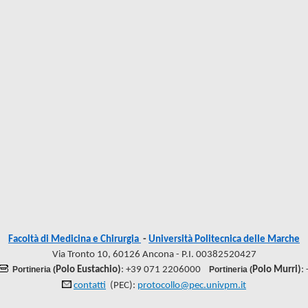
Facoltà di Medicina e Chirurgia
-
Università Politecnica delle Marche
Via Tronto 10, 60126 Ancona - P.I. 00382520427
Portineria (
Polo Eustachio)
: +39 071 2206000
Portineria (
Polo Murri)
:
contatti
(PEC):
protocollo@pec.univpm.it