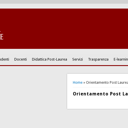
udenti
Docenti
Didattica Post-Laurea
Servizi
Trasparenza
E-learni
You are here
Home
» Orientamento Post Laure
Orientamento Post L