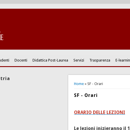
udenti
Docenti
Didattica Post-Laurea
Servizi
Trasparenza
E-learni
tria
You are here
Home
» SF - Orari
SF - Orari
ORARIO DELLE LEZIONI
Le lezioni inizieranno il
1