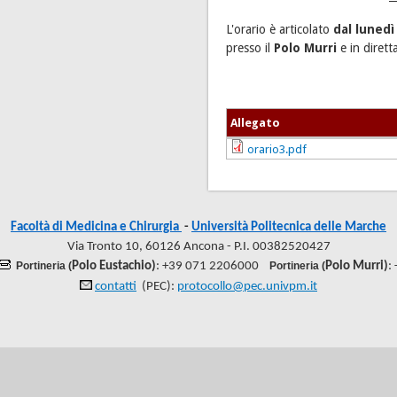
L'orario è articolato
dal lunedì
presso il
Polo Murri
e in dirett
Allegato
orario3.pdf
Facoltà di Medicina e Chirurgia
-
Università Politecnica delle Marche
Via Tronto 10, 60126 Ancona - P.I. 00382520427
Portineria (
Polo Eustachio)
: +39 071 2206000
Portineria (
Polo Murri)
:
contatti
(PEC):
protocollo@pec.univpm.it