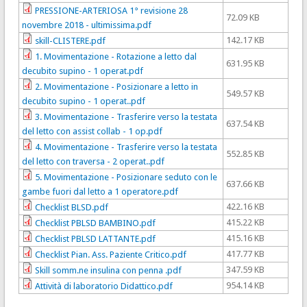
PRESSIONE-ARTERIOSA 1° revisione 28
72.09 KB
novembre 2018 - ultimissima.pdf
142.17 KB
skill-CLISTERE.pdf
1. Movimentazione - Rotazione a letto dal
631.95 KB
decubito supino - 1 operat.pdf
2. Movimentazione - Posizionare a letto in
549.57 KB
decubito supino - 1 operat..pdf
3. Movimentazione - Trasferire verso la testata
637.54 KB
del letto con assist collab - 1 op.pdf
4. Movimentazione - Trasferire verso la testata
552.85 KB
del letto con traversa - 2 operat..pdf
5. Movimentazione - Posizionare seduto con le
637.66 KB
gambe fuori dal letto a 1 operatore.pdf
422.16 KB
Checklist BLSD.pdf
415.22 KB
Checklist PBLSD BAMBINO.pdf
415.16 KB
Checklist PBLSD LATTANTE.pdf
417.77 KB
Checklist Pian. Ass. Paziente Critico.pdf
347.59 KB
Skill somm.ne insulina con penna .pdf
954.14 KB
Attività di laboratorio Didattico.pdf